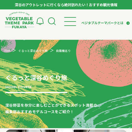
深谷のアウトレットに行くなら絶対訪れたい！おすすめ観光情報
ベジタブルテーマパーク フカヤ VEGETABLE T
ベジタブルテーマパークとは
トップページ
ベジタブルテーマパークとは
検索
TOP
ぐるっと深谷めぐり旅
自販機巡り
VTPキャストミーティング
モデルコース
パートナー企業について
市長インタビュー
生産者インタビュー
スポット
アンバサダー
お役立ち情報
ぐるっと深谷めぐり旅
イベント
レシピ集
MODEL COURSE
体験
特集記事
深谷野菜を存分に楽しむことができるスポット満載の、
編集部おすすめモデルコースをご紹介！