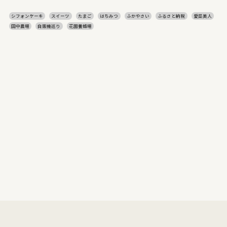
シフォンケーキ
スイーツ
たまご
はちみつ
ふかやさい
ふるさと納税
愛菜美人
田中農場
自販機巡り
花園養蜂場