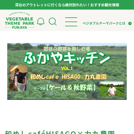
深谷のアウトレットに行くなら絶対訪れたい！おすすめ観光情報
ベジタブルテーマパーク フカヤ VEGETABLE T
ベジタブルテーマパークとは
トップページ
ベジタブルテーマパークとは
検索
VTPキャストミーティング
モデルコース
パートナー企業について
市長インタビュー
生産者インタビュー
スポット
アンバサダー
お役立ち情報
イベント
レシピ集
体験
特集記事
和めしcaféHISAGO×力丸農園