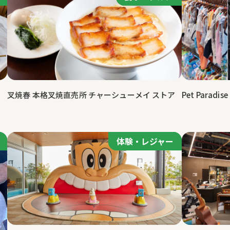
叉焼春 本格叉焼直売所 チャーシューメイ ストア
Pet Para
体験・レジャー
体験・レジャー