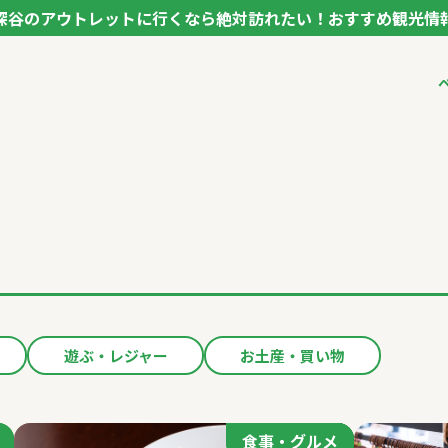
深谷のアウトレットに行くなら絶対訪れたい！おすすめ観光情
ク フカヤ VEGETABLE THEME PARK - FUKAYA -
ベジタブルテーマパ
VTPキャストミーテ
パートナー企業につ
市長インタビュー
生産者インタビュー
アンバサダー
お役立ち情報
レシピ集
遊ぶ・レジャー
お土産・買い物
食事・グルメ
食事・グルメ