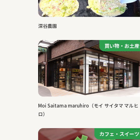
深谷農園
買い物・お土産
買い物・お土産
Moi Saitama maruhiro（モイ サイタマ マルヒ
ロ）
カフェ・スイーツ
カフェ・スイーツ