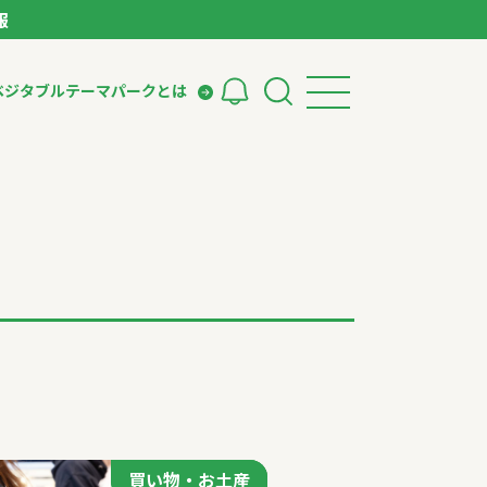
報
ベジタブルテーマパークとは
検索
ークとは
ィング
いて
買い物・お土産
買い物・お土産