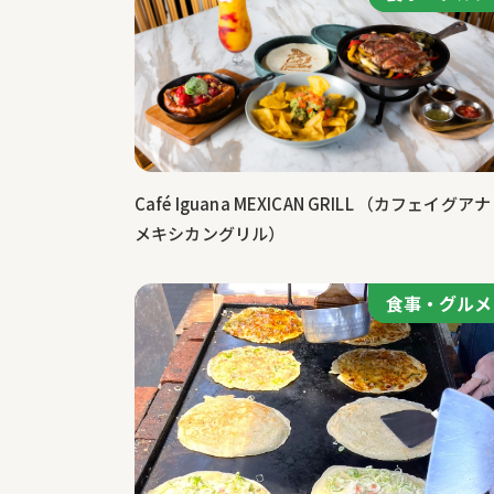
特集記事
Café Iguana MEXICAN GRILL （カフェイグアナ
メキシカングリル）
食事・グルメ
食事・グルメ