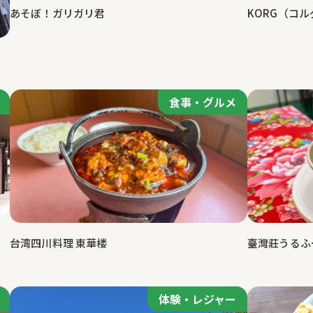
あそぼ！ガリガリ君
KORG（コル
食事・グルメ
食事・グルメ
台湾四川料理 東華楼
臺灣莊うるふ
体験・レジャー
体験・レジャー