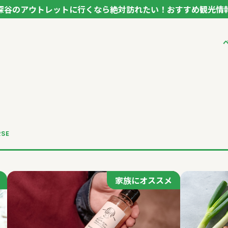
深谷のアウトレットに行くなら絶対訪れたい！おすすめ観光情
ク フカヤ VEGETABLE THEME PARK - FUKAYA -
ベジタブルテーマパ
VTPキャストミーテ
パートナー企業につ
市長インタビュー
生産者インタビュー
アンバサダー
お役立ち情報
RSE
レシピ集
家族にオススメ