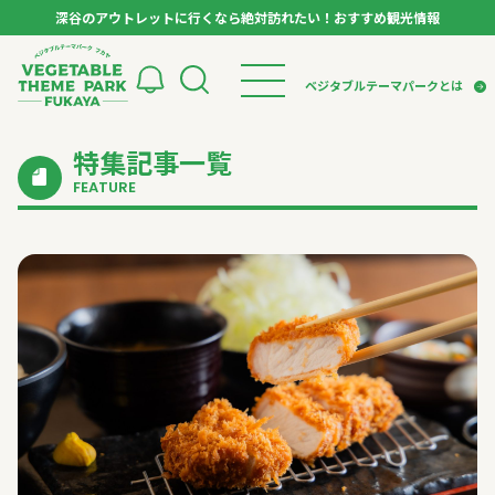
深谷のアウトレットに行くなら絶対訪れたい！おすすめ観光情報
ベジタブルテーマパーク フカヤ VEGETABLE T
ベジタブルテーマパークとは
特集記事一覧
トップページ
ベジタブルテーマパークとは
検索
FEATURE
VTPキャストミーティング
モデルコース
パートナー企業について
市長インタビュー
生産者インタビュー
スポット
アンバサダー
お役立ち情報
イベント
レシピ集
体験
特集記事