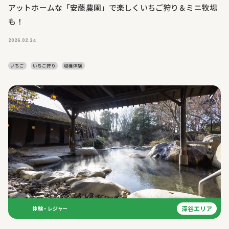
アットホームな「安藤農園」で楽しくいちご狩り＆ミニ牧場
も！
2026.02.24
いちご
いちご狩り
収穫体験
深谷エリア
体験・レジャー