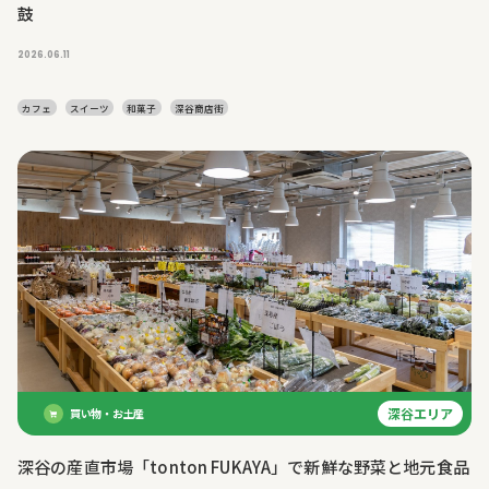
鼓
2026.06.11
カフェ
スイーツ
和菓子
深谷商店街
深谷エリア
買い物・お土産
深谷の産直市場「tonton FUKAYA」で新鮮な野菜と地元食品