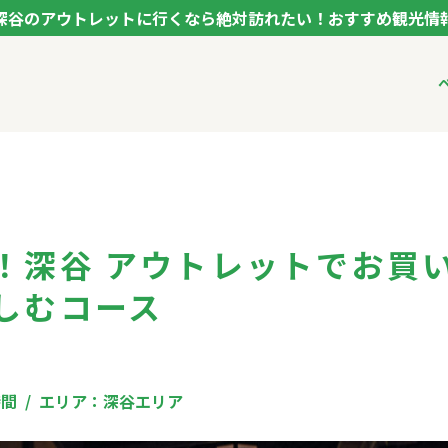
深谷のアウトレットに行くなら絶対訪れたい！おすすめ観光情
ク フカヤ VEGETABLE THEME PARK - FUKAYA -
ベジタブルテーマパ
VTPキャストミーテ
パートナー企業につ
市長インタビュー
生産者インタビュー
アンバサダー
お役立ち情報
！深谷 アウトレットでお買
しむコース
レシピ集
時間
エリア：
深谷エリア