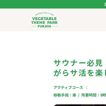
ベジタブルテーマパー
トップページ
モデルコース
サウナー必見
スポット
がらサ活を楽
イベント
アクティブコース
移動手段：
車
所要時間：
8
体験