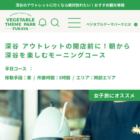
深谷のアウトレットに行くなら絶対訪れたい！おすすめ観光情報
ベジタブルテーマパーク フカヤ VEGETABLE T
ベジタブルテーマパークとは
深谷 アウトレットの開店前に！朝から
トップページ
ベジタブルテーマパークとは
検索
深谷を楽しむモーニングコース
VTPキャストミーティング
モデルコース
パートナー企業について
市長インタビュー
生産者インタビュー
半日コース
スポット
アンバサダー
お役立ち情報
移動手段：
車
所要時間：
5時間
エリア：
岡部エリア
イベント
レシピ集
女子旅にオススメ
体験
特集記事