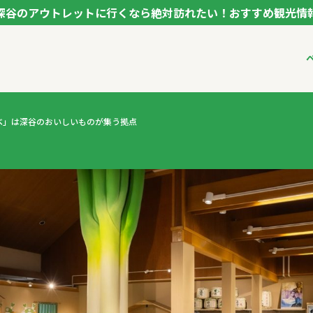
深谷のアウトレットに行くなら絶対訪れたい！おすすめ観光情
ク フカヤ VEGETABLE THEME PARK - FUKAYA -
ベジタブルテーマパ
べ」は深谷のおいしいものが集う拠点
VTPキャストミーテ
パートナー企業につ
市長インタビュー
生産者インタビュー
アンバサダー
お役立ち情報
レシピ集