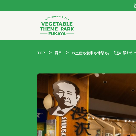
ベジタブルテーマパー
TOP
買う
お土産も食事も休憩も。「道の駅おか
トップページ
モデルコース
スポット
イベント
体験