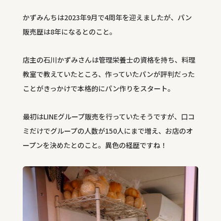
かずみんちは
2023
年
9
月で
4
周年を迎えましたが、パン
販売歴は
8
年になるとのこと。
店主の石川かずみさんは管理栄養士の資格を持ち、料理
教室で教えていたところ、作っていたパンが評判だった
ことがきっかけで本格的にパン作りをスタート。
最初は
LINE
グループ販売を行っていたそうですが、口コ
ミだけでグループの人数が
150
人にまで増え、お店のオ
ープンを決めたとのこと。異色の経歴ですね！