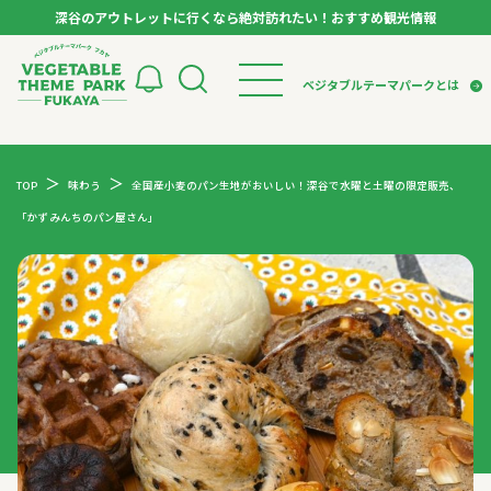
深谷のアウトレットに行くなら絶対訪れたい！おすすめ観光情報
ベジタブルテーマパーク フカヤ VEGETABLE T
ベジタブルテーマパークとは
トップページ
ベジタブルテーマパークとは
検索
TOP
味わう
全国産小麦のパン生地がおいしい！深谷で水曜と土曜の限定販売、
VTPキャストミーティング
モデルコース
パートナー企業について
「かずみんちのパン屋さん」
市長インタビュー
生産者インタビュー
スポット
アンバサダー
お役立ち情報
イベント
レシピ集
体験
特集記事