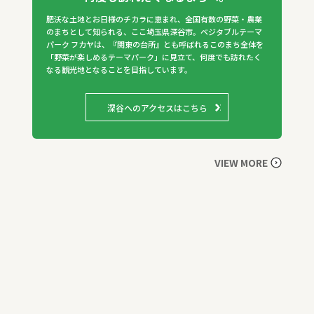
肥沃な土地とお日様のチカラに恵まれ、全国有数の野菜・農業
のまちとして知られる、ここ埼玉県深谷市。ベジタブルテーマ
パーク フカヤは、『関東の台所』とも呼ばれるこのまち全体を
「野菜が楽しめるテーマパーク」に見立て、何度でも訪れたく
なる観光地となることを目指しています。
深谷へのアクセスはこちら
VIEW MORE