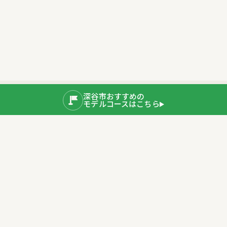
深谷市おすすめの
モデルコースはこちら
公式SNS
運営者情報
埼玉県深谷市産業ブランド推進室
〒366-8501 埼玉県深谷市仲町11-1
TEL：048-577-3819
公式サイト
プライバシーポリシー
深谷市ホームページ