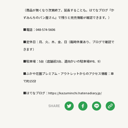
（商品が無くなり次第終了。延長することも。はてなブログ『か
ずみんちのパン屋さん』で残りと完売情報が確認できます。）
■電話：
048-574-5606
■定休日：月、火、木、金、日（臨時休業あり、ブログで確認で
きます）
■駐車場：
5
台（店舗前
3
台、道向かいの駐車場№
8
、
9
）
■ふかや花園プレミアム・アウトレットからのアクセス情報：車
で約
15
分
■はてなブログ：
https://kazuminchi.hatenadiary.jp/
SHARE