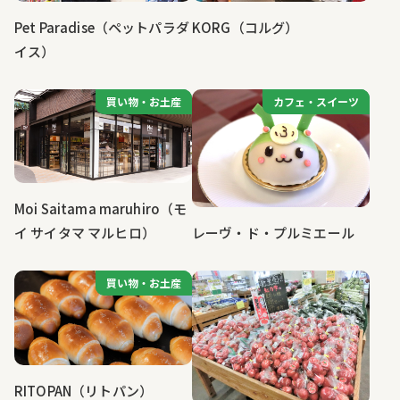
Pet Paradise（ペットパラダ
KORG（コルグ）
イス）
買い物・お土産
買い物・お土産
カフェ・スイーツ
カフェ・スイーツ
Moi Saitama maruhiro（モ
レーヴ・ド・プルミエール
イ サイタマ マルヒロ）
買い物・お土産
買い物・お土産
RITOPAN（リトパン）