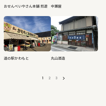
中瀬屋
おせんべいやさん本舗 煎遊
道の駅かわもと
丸山酒造
1
2
3