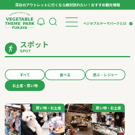
深谷のアウトレットに行くなら絶対訪れたい！おすすめ観光情報
ベジタブルテーマパーク フカヤ VEGETABLE T
ベジタブルテーマパークとは
スポット
トップページ
ベジタブルテーマパークとは
検索
SPOT
VTPキャストミーティング
モデルコース
パートナー企業について
市長インタビュー
生産者インタビュー
スポット
アンバサダー
お役立ち情報
すべて
食べる
遊ぶ・レジャー
イベント
お土産・買い物
レシピ集
体験
特集記事
買い物・お土産
買い物・お土産
買い物・お土産
買い物・お土産