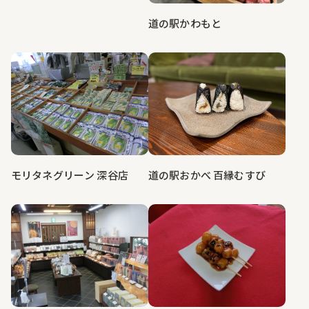
道の駅かわもと
道の駅おかべ 百縁むすび
モリタネグリーン 深谷店