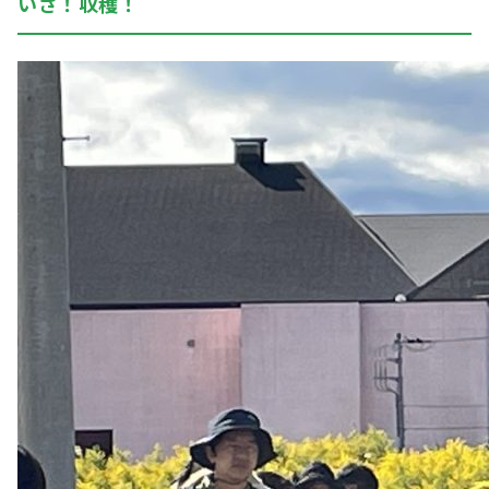
いざ！収穫！