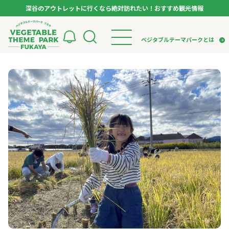
深谷のアウトレットに行くなら絶対訪れたい！おすすめ観光情報
ベジタブルテーマパーク フカヤ VEGETABLE T
ベジタブルテーマパークとは
トップページ
ベジタブルテーマパークとは
検索
VTPキャストミーティング
モデルコース
パートナー企業について
市長インタビュー
生産者インタビュー
スポット
アンバサダー
お役立ち情報
イベント
レシピ集
体験
特集記事