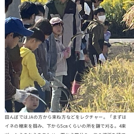
田んぼではJAの方から束ね方などをレクチャー。「まずは
イネの穂束を掴み、下から5㎝くらいの所を鎌で刈る。4束