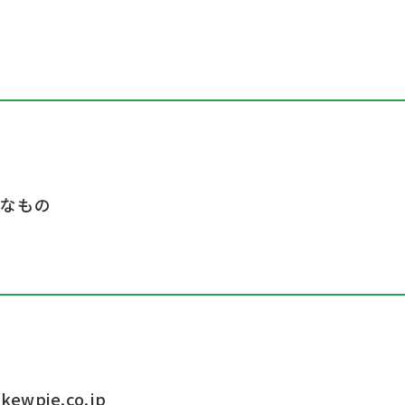
ン
分
要なもの
ewpie.co.jp