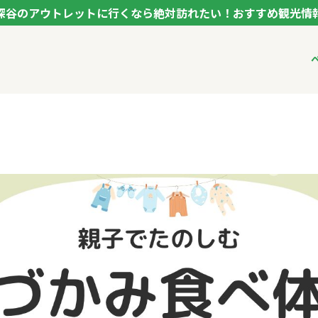
深谷のアウトレットに行くなら絶対訪れたい！おすすめ観光情
ク フカヤ VEGETABLE THEME PARK - FUKAYA -
ベジタブルテーマパ
VTPキャストミーテ
パートナー企業につ
市長インタビュー
生産者インタビュー
アンバサダー
お役立ち情報
レシピ集