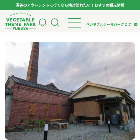
深谷のアウトレットに行くなら絶対訪れたい！おすすめ観光情報
ベジタブルテーマパーク フカヤ VEGETABLE T
ベジタブルテーマパークとは
トップページ
ベジタブルテーマパークとは
検索
VTPキャストミーティング
モデルコース
パートナー企業について
市長インタビュー
生産者インタビュー
スポット
アンバサダー
お役立ち情報
イベント
レシピ集
体験
特集記事