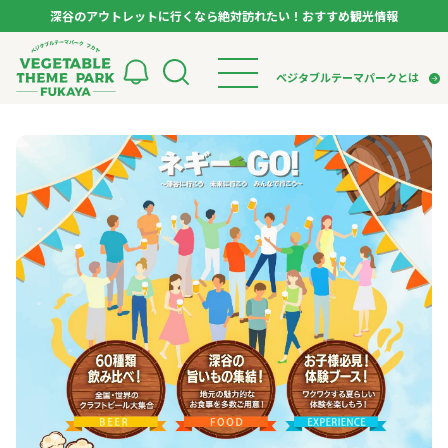
深谷のアウトレットに行くなら絶対訪れたい！おすすめ観光情報
ベジタブルテーマパーク フカヤ VEGETABLE T
ベジタブルテーマパークとは
トップページ
ベジタブルテーマパークとは
検索
VTPキャストミーティング
モデルコース
パートナー企業について
市長インタビュー
生産者インタビュー
スポット
アンバサダー
お役立ち情報
イベント
レシピ集
体験
特集記事