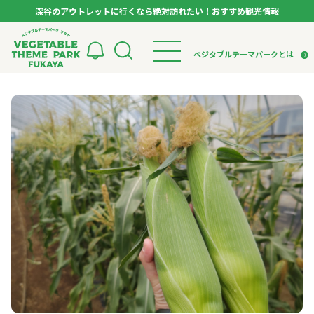
深谷のアウトレットに行くなら絶対訪れたい！おすすめ観光情報
ベジタブルテーマパーク フカヤ VEGETABLE T
ベジタブルテーマパークとは
トップページ
ベジタブルテーマパークとは
検索
VTPキャストミーティング
モデルコース
パートナー企業について
市長インタビュー
生産者インタビュー
スポット
アンバサダー
お役立ち情報
イベント
レシピ集
体験
特集記事