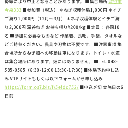
勢等により中止となることがあります。
■集合場所
深谷市
今泉333
■参加費（税込）
＊ねぎ収穫体験1,000円
＊イチ
ゴ狩り1,000円（12月〜3月）
＊ネギ収穫体験とイチゴ狩
り2,000円 深谷ねぎ お持ち帰り¥200/kg
■定員：
各回10
名
■参加に必要なものなど
作業着、長靴、手袋、タオルな
どご持参ください。農具や刃物は不要です。
■注意事項
集
合場所からねぎ畑への移動は車になります。トイレ・水道
は集合場所にあります。畑にはありません。
■TEL 048-
585-0585（8:30-12:00 13:30-17:30)
■体験予約申し込
み VTPサイトもしくは以下フォームから申し込み
https://form.os7.biz/f/5efdd75
2/
■申込〆切 実施日の6
日前