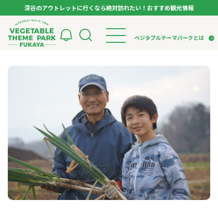
深谷のアウトレットに行くなら絶対訪れたい！おすすめ観光情報
ベジタブルテーマパーク フカヤ VEGETABLE T
ベジタブルテーマパークとは
トップページ
ベジタブルテーマパークとは
検索
VTPキャストミーティング
モデルコース
パートナー企業について
市長インタビュー
生産者インタビュー
スポット
アンバサダー
お役立ち情報
イベント
レシピ集
体験
特集記事