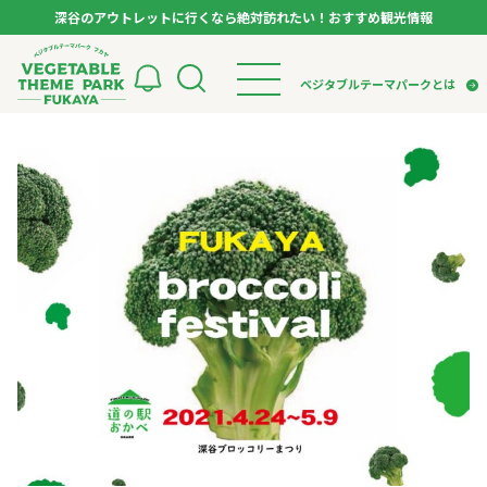
深谷のアウトレットに行くなら絶対訪れたい！おすすめ観光情報
ベジタブルテーマパーク フカヤ VEGETABLE T
ベジタブルテーマパークとは
トップページ
ベジタブルテーマパークとは
検索
VTPキャストミーティング
モデルコース
パートナー企業について
市長インタビュー
生産者インタビュー
スポット
アンバサダー
お役立ち情報
イベント
レシピ集
体験
特集記事