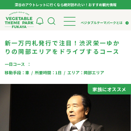
深谷のアウトレットに行くなら絶対訪れたい！おすすめ観光情報
ベジタブルテーマパーク フカヤ VEGETABLE T
ベジタブルテーマパークとは
新一万円札発行で注目！渋沢栄一ゆか
トップページ
ベジタブルテーマパークとは
検索
りの岡部エリアをドライブするコース
VTPキャストミーティング
モデルコース
パートナー企業について
市長インタビュー
生産者インタビュー
一日コース
スポット
アンバサダー
お役立ち情報
移動手段：
車
所要時間：
1日
エリア：
岡部エリア
イベント
レシピ集
家族にオススメ
体験
特集記事