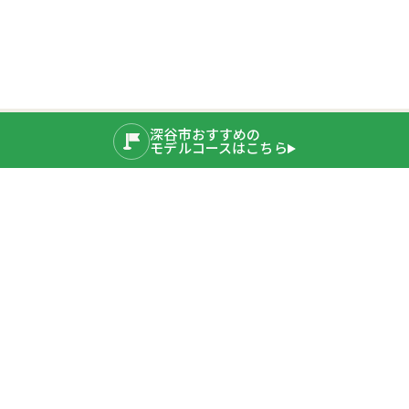
深谷市おすすめの
モデルコースはこちら
公式SNS
運営者情報
埼玉県深谷市産業ブランド推進室
〒366-8501 埼玉県深谷市仲町11-1
TEL：048-577-3819
公式サイト
プライバシーポリシー
深谷市ホームページ
Copyright © 2020 Fukaya City. All rights Reserved.