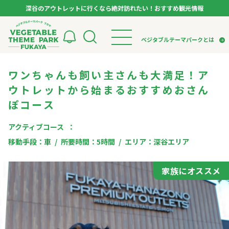
深谷のアウトレットに行くなら絶対訪れたい！おすすめ観光情報
ベジタブルテーマパーク フカヤ VEGETABLE T
ベジタブルテーマパークとは
ワンちゃんも飼い主さんも大満足！ア
トップページ
ベジタブルテーマパークとは
検索
ウトレットから始まるおすすめおさん
VTPキャストミーティング
モデルコース
パートナー企業について
ぽコース
市長インタビュー
生産者インタビュー
スポット
アンバサダー
お役立ち情報
アクティブコース
イベント
移動手段：
車
所要時間：
5時間
エリア：
深谷エリア
レシピ集
体験
家族にオススメ
特集記事