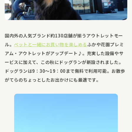
国内外の人気ブランド約
130
店舗が揃うアウトレットモー
ル。
ペットと一緒にお買い物を楽しめる
ふかや花園プレミ
アム・アウトレットがアップデート♪。充実した設備やサ
ービスに加えて、この秋にドッグランが新設されました。
ドッグランは
9
：
30
～
19
：
00
まで無料で利用可能。お散歩
がてらのちょっとしたお出かけにも最適です。