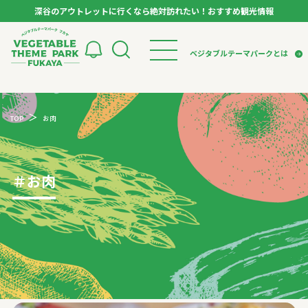
深谷のアウトレットに行くなら絶対訪れたい！おすすめ観光情報
ベジタブルテーマパーク フカヤ VEGETABLE T
ベジタブルテーマパークとは
トップページ
ベジタブルテーマパークとは
検索
TOP
お肉
VTPキャストミーティング
モデルコース
パートナー企業について
市長インタビュー
生産者インタビュー
スポット
アンバサダー
お役立ち情報
＃
お肉
イベント
レシピ集
体験
特集記事