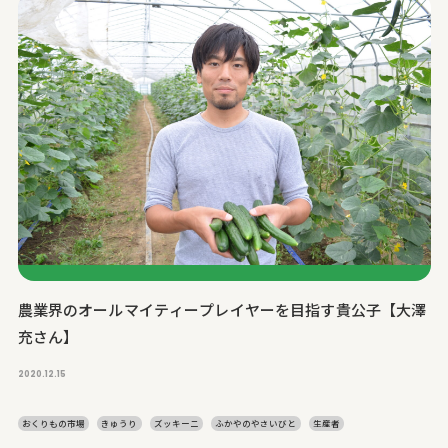
農業界のオールマイティープレイヤーを目指す貴公子【大澤
充さん】
2020.12.15
おくりもの市場
きゅうり
ズッキーニ
ふかやのやさいびと
生産者