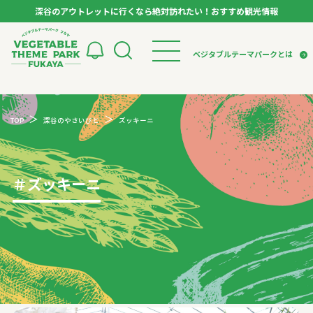
深谷のアウトレットに行くなら絶対訪れたい！おすすめ観光情報
ベジタブルテーマパーク フカヤ VEGETABLE T
ベジタブルテーマパークとは
トップページ
ベジタブルテーマパークとは
検索
TOP
深谷のやさいびと
ズッキーニ
VTPキャストミーティング
モデルコース
パートナー企業について
市長インタビュー
生産者インタビュー
スポット
アンバサダー
お役立ち情報
＃
ズッキーニ
イベント
レシピ集
体験
特集記事