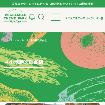
深谷のアウトレットに行くなら絶対訪れたい！おすすめ観光情報
ベジタブルテーマパーク フカヤ VEGETABLE T
ベジタブルテーマパークとは
トップページ
ベジタブルテーマパークとは
検索
TOP
イベント
小池勝次郎商店
VTPキャストミーティング
モデルコース
パートナー企業について
市長インタビュー
生産者インタビュー
スポット
アンバサダー
お役立ち情報
＃
小池勝次郎商店
イベント
レシピ集
体験
特集記事