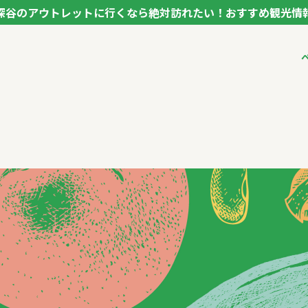
深谷のアウトレットに行くなら絶対訪れたい！おすすめ観光情
ク フカヤ VEGETABLE THEME PARK - FUKAYA -
ベジタブルテーマパ
VTPキャストミーテ
パートナー企業につ
市長インタビュー
生産者インタビュー
アンバサダー
お役立ち情報
レシピ集