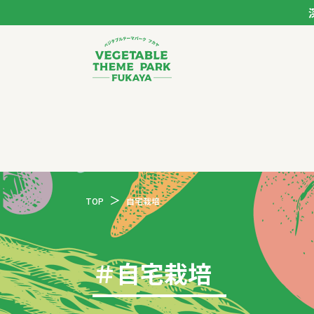
ベジタブルテーマパー
トップページ
モデルコース
TOP
自宅栽培
スポット
イベント
＃
自宅栽培
体験