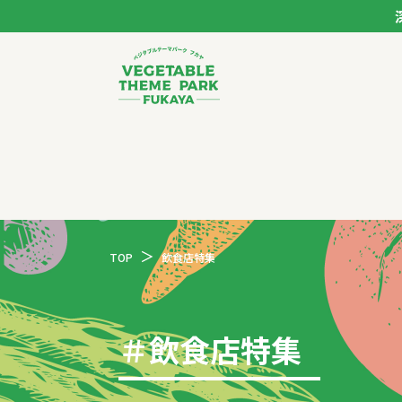
ベジタブルテーマパー
トップページ
モデルコース
TOP
飲食店特集
スポット
イベント
＃
飲食店特集
体験