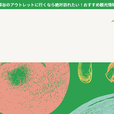
深谷のアウトレットに行くなら絶対訪れたい！おすすめ観光情
ク フカヤ VEGETABLE THEME PARK - FUKAYA -
ベジタブルテーマパ
VTPキャストミーテ
パートナー企業につ
市長インタビュー
生産者インタビュー
アンバサダー
お役立ち情報
レシピ集