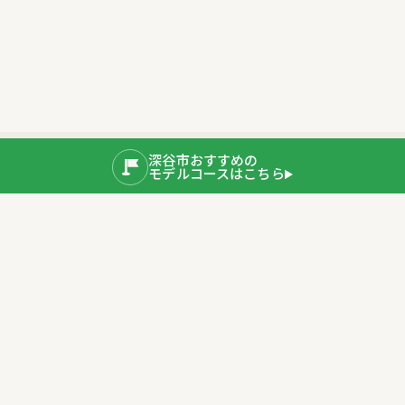
深谷市おすすめの
モデルコースはこちら
公式SNS
運営者情報
埼玉県深谷市産業ブランド推進室
〒366-8501 埼玉県深谷市仲町11-1
TEL：048-577-3819
公式サイト
プライバシーポリシー
深谷市ホームページ
Copyright © 2020 Fukaya City. All rights Reserved.