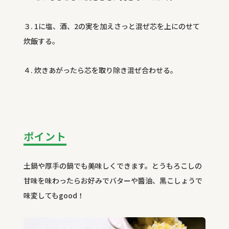
３
. 1
に塩、酒、
2
の実を加えさっと混ぜ芯を上にのせて
炊飯する。
４
.
炊きあがったら芯を取り除き混ぜ合わせる。
ポイント
土鍋や厚手の鍋でも美味しくできます。とうもろこしの
甘味を味わったらお好みでバターや醬油、黒こしょうで
味変しても
good
！