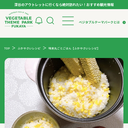
深谷のアウトレットに行くなら絶対訪れたい！おすすめ観光情報
ベジタブルテーマパーク フカヤ VEGETABLE T
ベジタブルテーマパークとは
トップページ
ベジタブルテーマパークとは
検索
TOP
ふかやさいレシピ
味来丸ごとごはん【ふかやさいレシピ】
VTPキャストミーティング
モデルコース
パートナー企業について
市長インタビュー
生産者インタビュー
スポット
アンバサダー
お役立ち情報
イベント
レシピ集
体験
特集記事