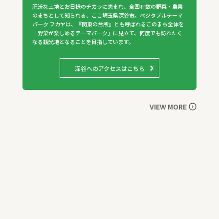
肥沃な土地とお日様のチカラに恵まれ、全国有数の野菜・農業
のまちとして知られる、ここ埼玉県深谷市。ベジタブルテーマ
パーク フカヤは、『関東の台所』とも呼ばれるこのまち全体を
「野菜が楽しめるテーマパーク」に見立て、何度でも訪れたく
なる観光地となることを目指しています。
深谷へのアクセスはこちら
VIEW MORE