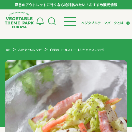
深谷のアウトレットに行くなら絶対訪れたい！おすすめ観光情報
ベジタブルテーマパーク フカヤ VEGETABLE T
ベジタブルテーマパークとは
トップページ
ベジタブルテーマパークとは
検索
TOP
ふかやさいレシピ
白菜のコールスロー【ふかやさいレシピ】
VTPキャストミーティング
モデルコース
パートナー企業について
市長インタビュー
生産者インタビュー
スポット
アンバサダー
お役立ち情報
イベント
レシピ集
体験
特集記事