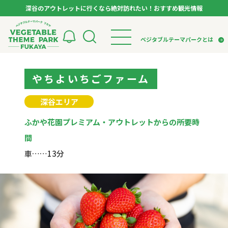
深谷のアウトレットに行くなら絶対訪れたい！おすすめ観光情報
ベジタブルテーマパーク フカヤ VEGETABLE T
ベジタブルテーマパークとは
トップページ
やちよいちごファーム
ベジタブルテーマパークとは
検索
VTPキャストミーティング
モデルコース
パートナー企業について
深谷エリア
市長インタビュー
生産者インタビュー
スポット
アンバサダー
ふかや花園プレミアム・アウトレットからの所要時
お役立ち情報
イベント
間
レシピ集
車……13分
体験
特集記事