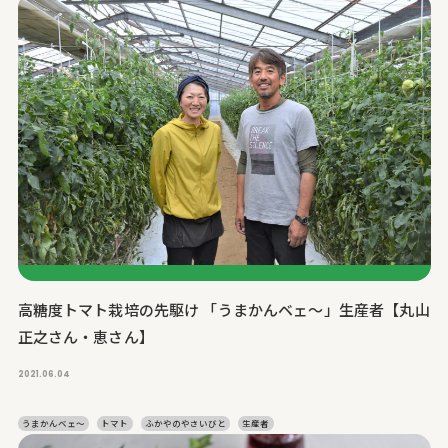
高糖度トマト栽培の先駆け 「うまかんベェ～」生産者【丸山
正之さん・恵さん】
2021.06.04
うまかんベェ～
トマト
ふかやのやさいびと
生産者