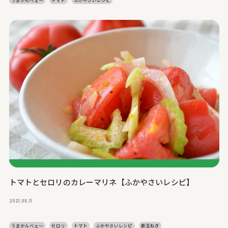
うまかんベェ～
トマト
ふかやさいレシピ
トマトとセロリのカレーマリネ【ふかやさいレシピ】
2021.05.11
うまかんベェ～
セロリ
トマト
ふかやさいレシピ
新玉ねぎ