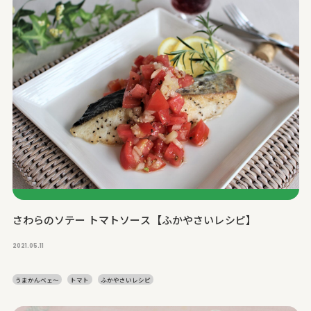
さわらのソテー トマトソース【ふかやさいレシピ】
2021.05.11
うまかんベェ～
トマト
ふかやさいレシピ