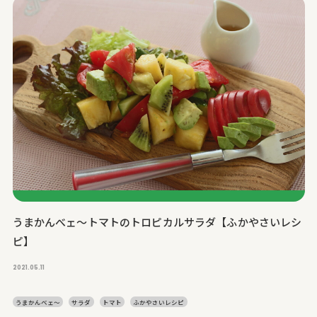
うまかんべェ～トマトのトロピカルサラダ【ふかやさいレシ
ピ】
2021.05.11
うまかんベェ～
サラダ
トマト
ふかやさいレシピ