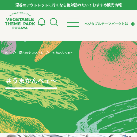
深谷のアウトレットに行くなら絶対訪れたい！おすすめ観光情報
ベジタブルテーマパーク フカヤ VEGETABLE T
ベジタブルテーマパークとは
トップページ
ベジタブルテーマパークとは
検索
TOP
深谷のやさいびと
うまかんベェ～
VTPキャストミーティング
モデルコース
パートナー企業について
市長インタビュー
生産者インタビュー
スポット
アンバサダー
お役立ち情報
＃
うまかんベェ～
イベント
レシピ集
体験
特集記事