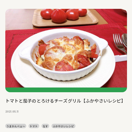
トマトと茄子のとろけるチーズグリル【ふかやさいレシピ】
2021.05.11
うまかんベェ～
トマト
なす
ふかやさいレシピ