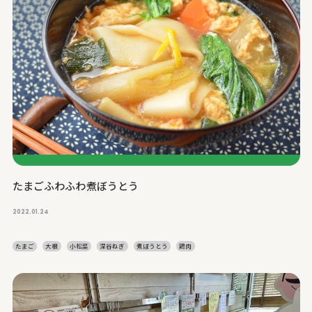
たまごふわふわ煮ぼうとう
2022.01.24
たまご
大根
小松菜
深谷ねぎ
煮ぼうとう
鶏肉