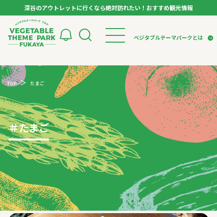
深谷のアウトレットに行くなら絶対訪れたい！おすすめ観光情報
ベジタブルテーマパーク フカヤ VEGETABLE T
ベジタブルテーマパークとは
トップページ
ベジタブルテーマパークとは
検索
TOP
たまご
VTPキャストミーティング
モデルコース
パートナー企業について
市長インタビュー
生産者インタビュー
スポット
アンバサダー
お役立ち情報
＃
たまご
イベント
レシピ集
体験
特集記事