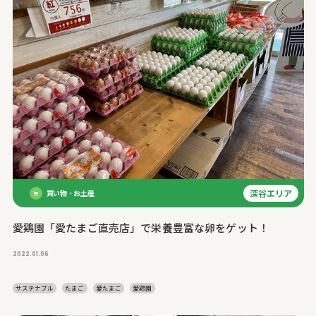
深谷エリア
買い物・お土産
愛鶏園「愛たまご直売店」で栄養豊富な卵をゲット！
2022.01.06
サステナブル
たまご
愛たまご
愛鶏園