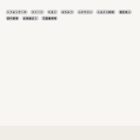
シフォンケーキ
スイーツ
たまご
はちみつ
ふかやさい
ふるさと納税
愛菜美人
田中農場
自販機巡り
花園養蜂場