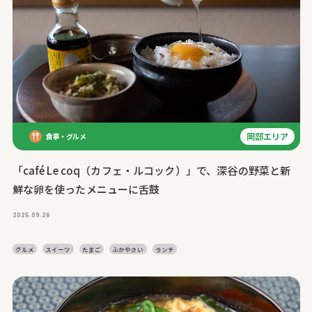
岡部エリア
食事・グルメ
「café Le coq（カフェ・ルコック）」で、深谷の野菜と新
鮮な卵を使ったメニューに舌鼓
2025.09.26
グルメ
スイーツ
たまご
ふかやさい
ランチ