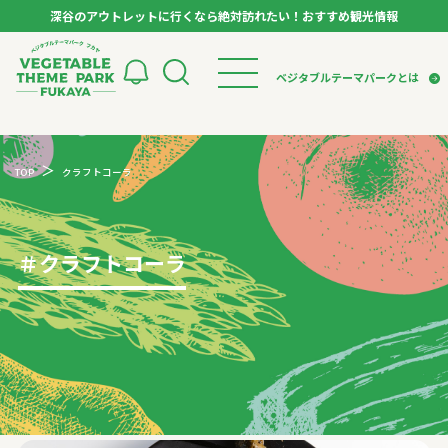
深谷のアウトレットに行くなら絶対訪れたい！おすすめ観光情報
ベジタブルテーマパーク フカヤ VEGETABLE T
ベジタブルテーマパークとは
トップページ
ベジタブルテーマパークとは
検索
TOP
クラフトコーラ
VTPキャストミーティング
モデルコース
パートナー企業について
市長インタビュー
生産者インタビュー
スポット
アンバサダー
お役立ち情報
＃
クラフトコーラ
イベント
レシピ集
体験
特集記事