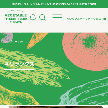
深谷のアウトレットに行くなら絶対訪れたい！おすすめ観光情報
ベジタブルテーマパーク フカヤ VEGETABLE T
ベジタブルテーマパークとは
トップページ
ベジタブルテーマパークとは
検索
TOP
リラックス
VTPキャストミーティング
モデルコース
パートナー企業について
市長インタビュー
生産者インタビュー
スポット
アンバサダー
お役立ち情報
＃
リラックス
イベント
レシピ集
体験
特集記事