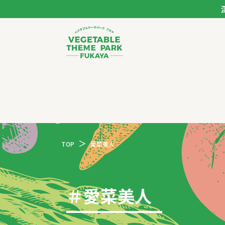
ベジタブルテーマパー
トップページ
モデルコース
TOP
愛菜美人
スポット
イベント
＃
愛菜美人
体験