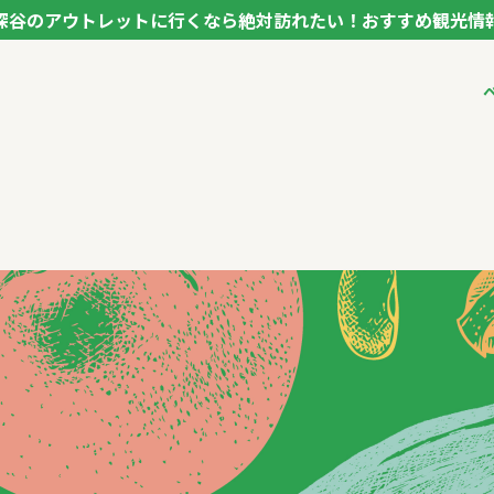
深谷のアウトレットに行くなら絶対訪れたい！おすすめ観光情
ク フカヤ VEGETABLE THEME PARK - FUKAYA -
ベジタブルテーマパ
VTPキャストミーテ
パートナー企業につ
市長インタビュー
生産者インタビュー
アンバサダー
お役立ち情報
レシピ集