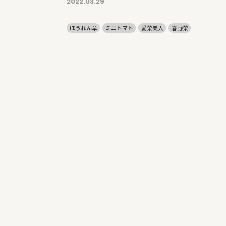
2022.03.29
ほうれん草
ミニトマト
愛菜美人
春野菜