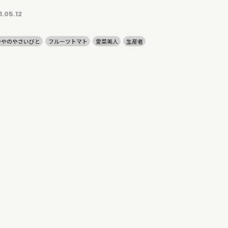
1.05.12
かやのやさいびと
フルーツトマト
愛菜美人
生産者