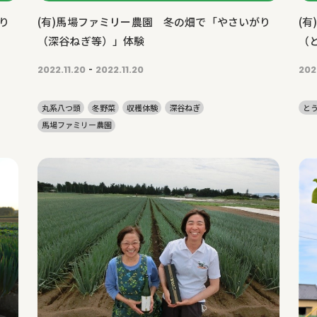
り
(有)馬場ファミリー農園 冬の畑で「やさいがり
(
（深谷ねぎ等）」体験
（
-
2022.11.20
2022.11.20
202
丸系八つ頭
冬野菜
収穫体験
深谷ねぎ
と
馬場ファミリー農園