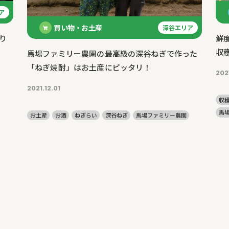
ア
買い物・お土産
深谷エリア
り
鮮
収
馬場ファミリー農園の最高級の深谷ねぎで作った
「ねぎ焼酎」はお土産にピッタリ！
202
2021.12.01
収
馬
お土産
お酒
ねぎらい
深谷ねぎ
馬場ファミリー農園