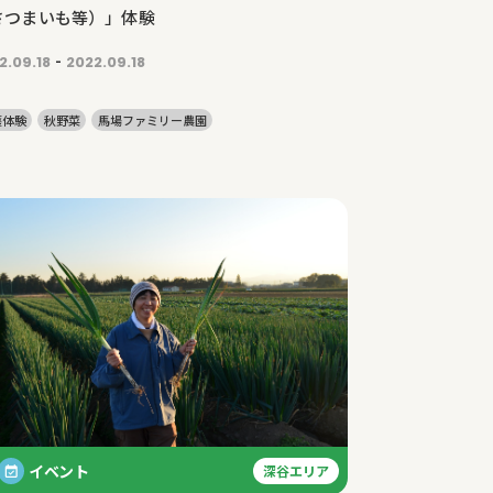
さつまいも等）」体験
-
2.09.18
2022.09.18
穫体験
秋野菜
馬場ファミリー農園
イベント
深谷エリア