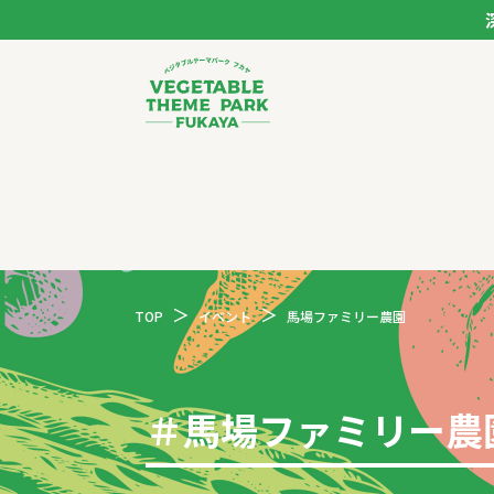
ベジタブルテーマパー
トップページ
モデルコース
TOP
イベント
馬場ファミリー農園
スポット
イベント
＃
馬場ファミリー農
体験