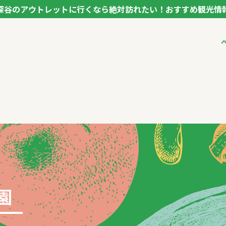
深谷のアウトレットに行くなら絶対訪れたい！おすすめ観光情
ク フカヤ VEGETABLE THEME PARK - FUKAYA -
ベジタブルテーマパ
VTPキャストミーテ
パートナー企業につ
市長インタビュー
生産者インタビュー
アンバサダー
お役立ち情報
レシピ集
園