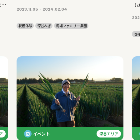
（
-
2023.11.05
2024.02.04
202
収穫体験
深谷ねぎ
馬場ファミリー農園
収
イベント
ア
深谷エリア