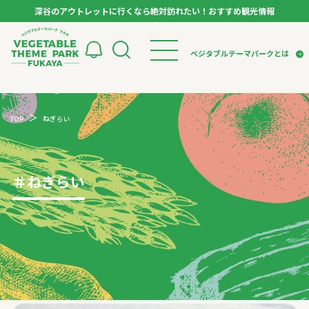
深谷のアウトレットに行くなら絶対訪れたい！おすすめ観光情報
ベジタブルテーマパーク フカヤ VEGETABLE T
ベジタブルテーマパークとは
トップページ
ベジタブルテーマパークとは
検索
TOP
ねぎらい
VTPキャストミーティング
モデルコース
パートナー企業について
市長インタビュー
生産者インタビュー
スポット
アンバサダー
お役立ち情報
＃
ねぎらい
イベント
レシピ集
体験
特集記事