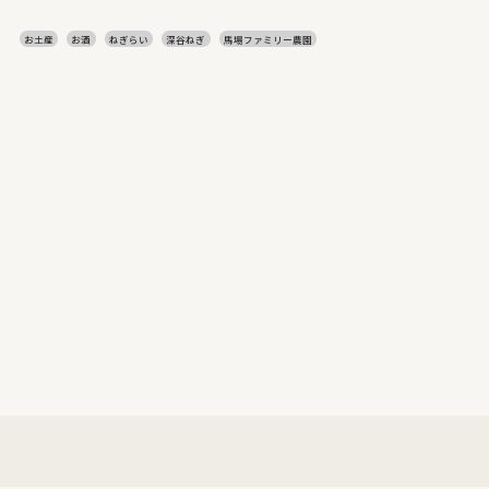
お土産
お酒
ねぎらい
深谷ねぎ
馬場ファミリー農園