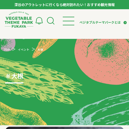
深谷のアウトレットに行くなら絶対訪れたい！おすすめ観光情報
ベジタブルテーマパーク フカヤ VEGETABLE T
ベジタブルテーマパークとは
トップページ
ベジタブルテーマパークとは
検索
TOP
イベント
大根
VTPキャストミーティング
モデルコース
パートナー企業について
市長インタビュー
生産者インタビュー
スポット
アンバサダー
お役立ち情報
＃
大根
イベント
レシピ集
体験
特集記事