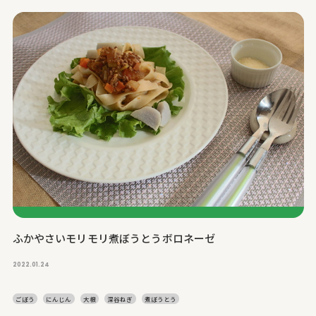
ふかやさいモリモリ煮ぼうとうボロネーゼ
2022.01.24
ごぼう
にんじん
大根
深谷ねぎ
煮ぼうとう