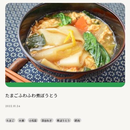
たまごふわふわ煮ぼうとう
2022.01.24
たまご
大根
小松菜
深谷ねぎ
煮ぼうとう
鶏肉