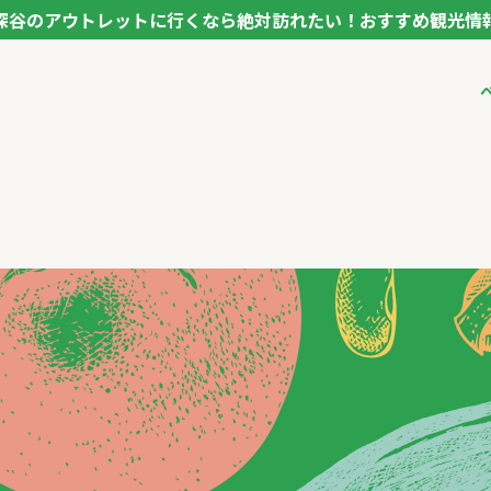
深谷のアウトレットに行くなら絶対訪れたい！おすすめ観光情
ク フカヤ VEGETABLE THEME PARK - FUKAYA -
ベジタブルテーマパ
VTPキャストミーテ
パートナー企業につ
市長インタビュー
生産者インタビュー
アンバサダー
お役立ち情報
レシピ集