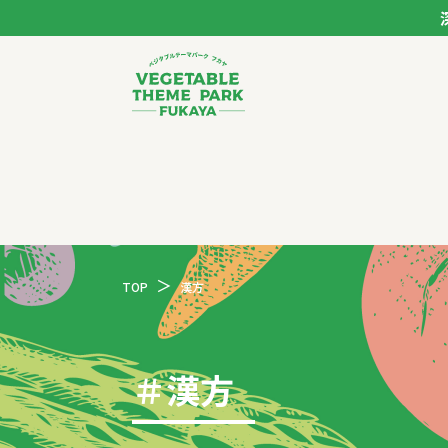
ベジタブルテーマパー
トップページ
モデルコース
TOP
漢方
スポット
イベント
＃
漢方
体験