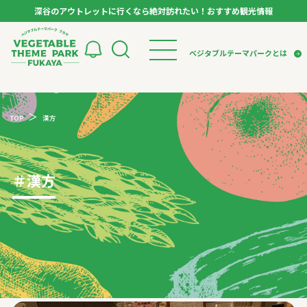
深谷のアウトレットに行くなら絶対訪れたい！おすすめ観光情報
ベジタブルテーマパーク フカヤ VEGETABLE T
ベジタブルテーマパークとは
トップページ
ベジタブルテーマパークとは
検索
TOP
漢方
VTPキャストミーティング
モデルコース
パートナー企業について
市長インタビュー
生産者インタビュー
スポット
アンバサダー
お役立ち情報
＃
漢方
イベント
レシピ集
体験
特集記事