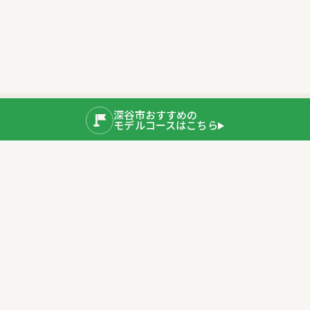
深谷市おすすめの
モデルコースはこちら
公式SNS
運営者情報
埼玉県深谷市産業ブランド推進室
〒366-8501 埼玉県深谷市仲町11-1
TEL：048-577-3819
公式サイト
プライバシーポリシー
深谷市ホームページ
Copyright © 2020 Fukaya City. All rights Reserved.