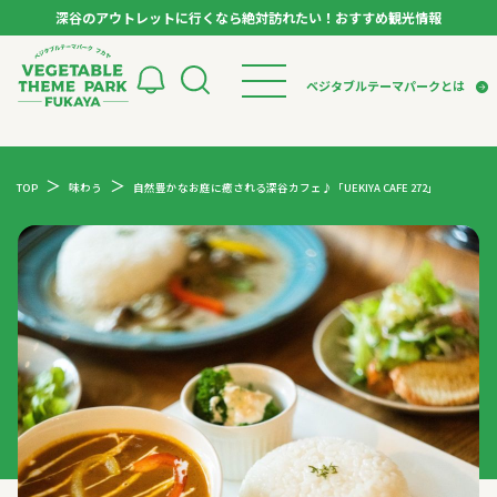
深谷のアウトレットに行くなら絶対訪れたい！おすすめ観光情報
ベジタブルテーマパーク フカヤ VEGETABLE T
ベジタブルテーマパークとは
トップページ
ベジタブルテーマパークとは
検索
TOP
味わう
自然豊かなお庭に癒される深谷カフェ♪「UEKIYA CAFE 272」
VTPキャストミーティング
モデルコース
パートナー企業について
市長インタビュー
生産者インタビュー
スポット
アンバサダー
お役立ち情報
イベント
レシピ集
体験
特集記事