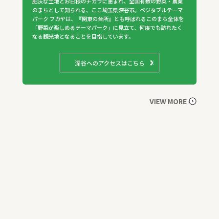
肥沃な土地とお日様のチカラに恵まれ、全国有数の野菜・農業
のまちとして知られる、ここ埼玉県深谷市。ベジタブルテーマ
パーク フカヤは、『関東の台所』とも呼ばれるこのまち全体を
「野菜が楽しめるテーマパーク」に見立て、何度でも訪れたく
なる観光地となることを目指しています。
深谷へのアクセスはこちら
VIEW MORE