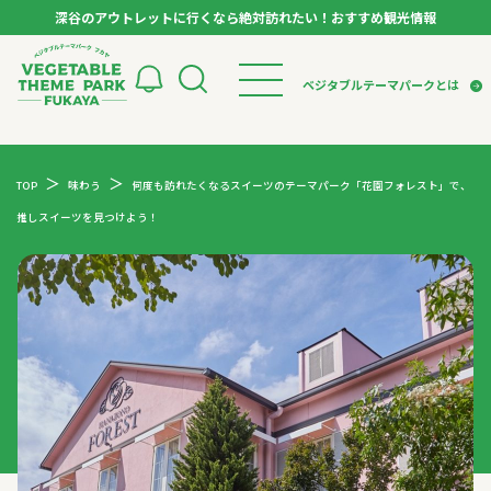
深谷のアウトレットに行くなら絶対訪れたい！おすすめ観光情報
ベジタブルテーマパーク フカヤ VEGETABLE T
ベジタブルテーマパークとは
トップページ
ベジタブルテーマパークとは
検索
TOP
味わう
何度も訪れたくなるスイーツのテーマパーク「花園フォレスト」で、
VTPキャストミーティング
モデルコース
パートナー企業について
推しスイーツを見つけよう！
市長インタビュー
生産者インタビュー
スポット
アンバサダー
お役立ち情報
イベント
レシピ集
体験
特集記事