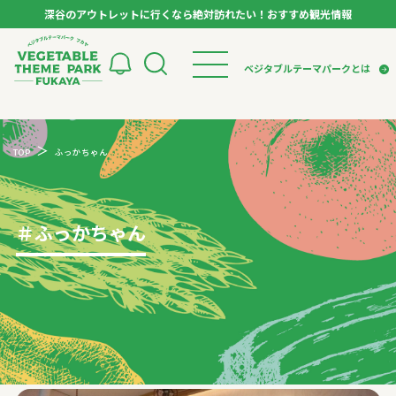
深谷のアウトレットに行くなら絶対訪れたい！おすすめ観光情報
ベジタブルテーマパーク フカヤ VEGETABLE T
ベジタブルテーマパークとは
トップページ
ベジタブルテーマパークとは
検索
TOP
ふっかちゃん
VTPキャストミーティング
モデルコース
パートナー企業について
市長インタビュー
生産者インタビュー
スポット
アンバサダー
お役立ち情報
＃
ふっかちゃん
イベント
レシピ集
体験
特集記事