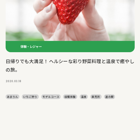
体験・レジャー
日帰りでも大満足！ ヘルシーな彩り野菜料理と温泉で癒やし
の旅。
2020.03.18
あまりん
いちご狩り
モデルコース
収穫体験
温泉
直売所
道の駅