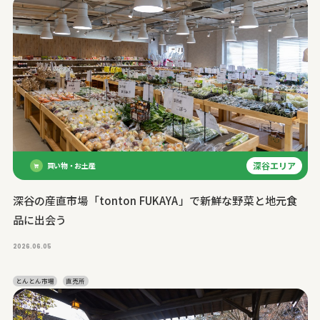
深谷エリア
買い物・お土産
深谷の産直市場「tonton FUKAYA」で新鮮な野菜と地元食
品に出会う
2026.06.05
とんとん市場
直売所