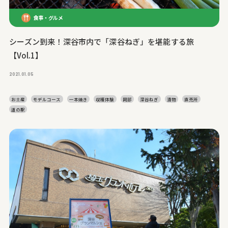
食事・グルメ
シーズン到来！深谷市内で「深谷ねぎ」を堪能する旅
【Vol.1】
2021.01.05
お土産
モデルコース
一本焼き
収穫体験
岡部
深谷ねぎ
漬物
直売所
道の駅