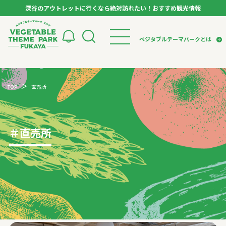
深谷のアウトレットに行くなら絶対訪れたい！おすすめ観光情報
ベジタブルテーマパーク フカヤ VEGETABLE T
ベジタブルテーマパークとは
トップページ
ベジタブルテーマパークとは
検索
TOP
直売所
VTPキャストミーティング
モデルコース
パートナー企業について
市長インタビュー
生産者インタビュー
スポット
アンバサダー
お役立ち情報
＃
直売所
イベント
レシピ集
体験
特集記事