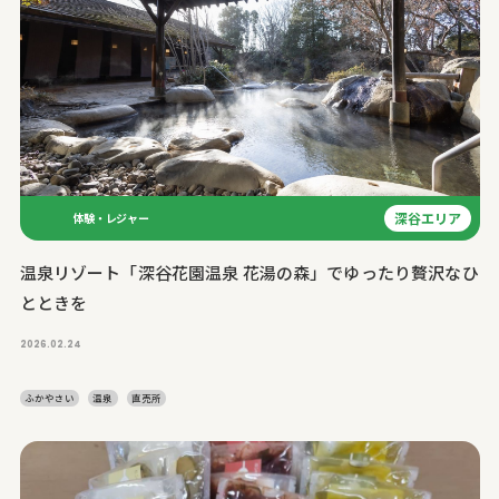
深谷エリア
体験・レジャー
温泉リゾート「深谷花園温泉 花湯の森」でゆったり贅沢なひ
とときを
2026.02.24
ふかやさい
温泉
直売所