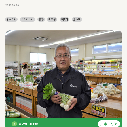
2023.10.30
きゅうり
ふかやさい
漬物
生産者
直売所
道の駅
川本エリア
買い物・お土産