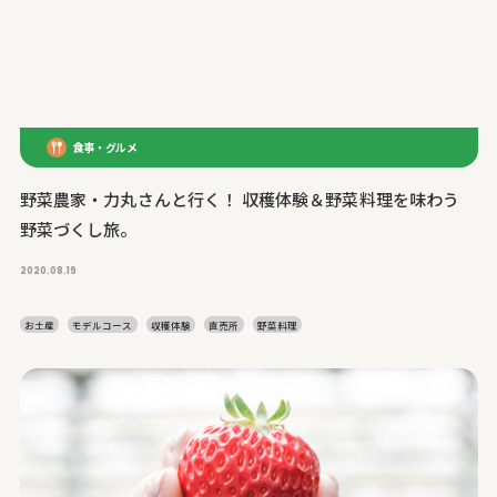
食事・グルメ
野菜農家・力丸さんと行く！ 収穫体験＆野菜料理を味わう
野菜づくし旅。
2020.08.19
お土産
モデルコース
収穫体験
直売所
野菜料理