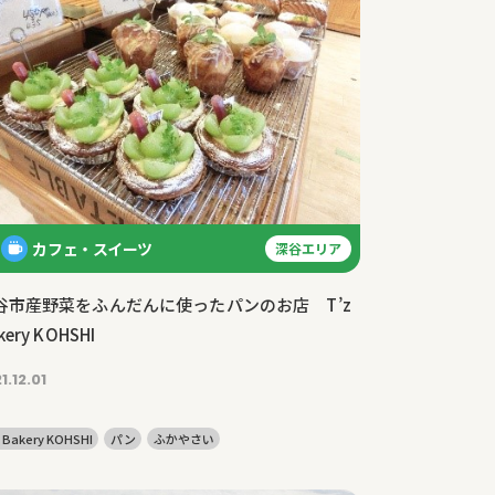
カフェ・スイーツ
深谷エリア
谷市産野菜をふんだんに使ったパンのお店 T’z
kery KOHSHI
1.12.01
z Bakery KOHSHI
パン
ふかやさい