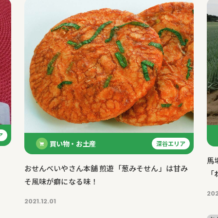
ア
買い物・お土産
深谷エリア
」
馬
おせんべいやさん本舗 煎遊「葱みそせん」は甘み
「
そ風味が癖になる味！
202
2021.12.01