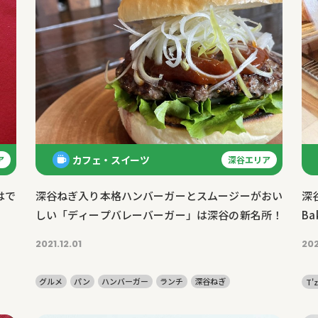
カフェ・スイーツ
ア
深谷エリア
はで
深谷ねぎ入り本格ハンバーガーとスムージーがおい
深
しい「ディープバレーバーガー」は深谷の新名所！
Ba
2021.12.01
202
グルメ
パン
ハンバーガー
ランチ
深谷ねぎ
T'