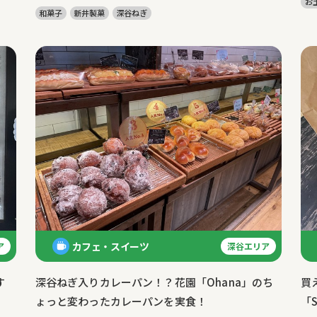
お
和菓子
新井製菓
深谷ねぎ
カフェ・スイーツ
ア
深谷エリア
す
深谷ねぎ入りカレーパン！？花園「Ohana」のち
買
ょっと変わったカレーパンを実食！
「