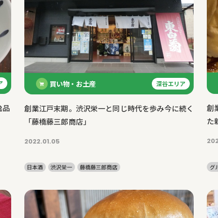
買い物・お土産
ア
深谷エリア
逸品
創
創業江戸末期。渋沢栄一と同じ時代を歩み今に続く
た
「藤橋藤三郎商店」
202
2022.01.05
グ
日本酒
渋沢栄一
藤橋藤三郎商店