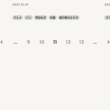
2021.12.01
202
グルメ
パン
深谷ねぎ
花園
道の駅はなぞの
グ
...
9
10
11
12
13
...