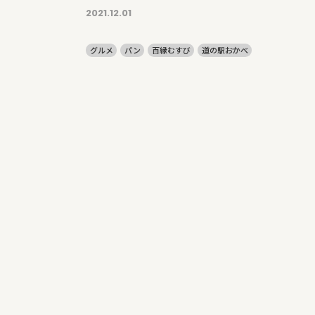
2021.12.01
グルメ
パン
百縁むすび
道の駅おかべ