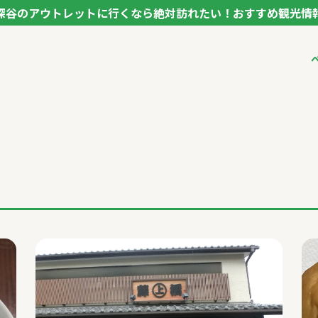
深谷のアウトレットに行くなら絶対訪れたい！おすすめ観光情
ク フカヤ VEGETABLE THEME PARK - FUKAYA -
ベジタブルテーマパ
VTPキャストミーテ
パートナー企業につ
市長インタビュー
生産者インタビュー
アンバサダー
お役立ち情報
レシピ集