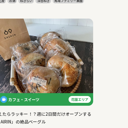
土産
お酒
ねぎらい
深谷ねぎ
馬場ファミリー農園
カフェ・スイーツ
花園エリア
えたらラッキー！？週に2日間だけオープンする
SAIRIN」の絶品ベーグル